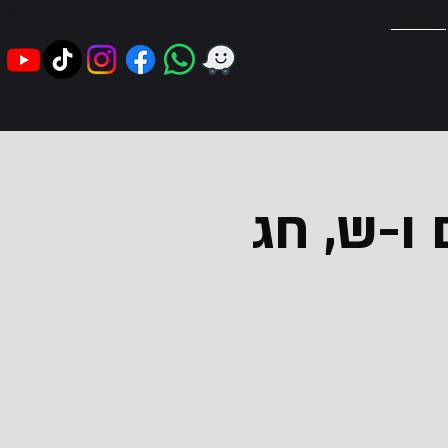
More
ו-ש, חג