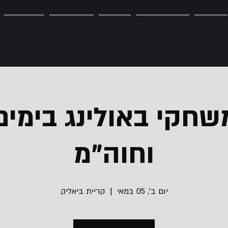
אירועים
מועדון לקוחות
דרושים
גיפט קארד
על המקום
חקי באולינג בימים 
וחוה"מ
יום ב׳, 05 במאי
  |  
קריית ביאליק