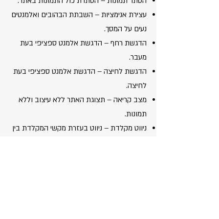
הסתר תמונות – הסתרת כול התמונות באתר.
עצירת אנימציות – השבתת הבהובים ואלמנטים
נעים על המסך.
הדגשת רחף – הדגשת אלמנט ספציפי בעת
מעבר.
הדגשת לחיצה – הדגשת אלמנט ספציפי בעת
לחיצה.
מצב קריאה – תצוגת האתר ללא עיצוב וללא
תמונות.
ניווט מקלדת – ניווט בעזרת מקשי המקלדת בין
הקישורים/ הכותרות/ הכפתורים/ הטפסים/
התפריטים/ התמונות באתר.
קורא מסך – הקראת טקסטים באתר על ידי
לחיצה על הטקסט המבוקש.
מיקרופון – ביצוע פקודות קוליות.