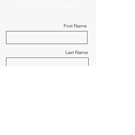
to start editing the content.
First Name
Last Name
Email
Send