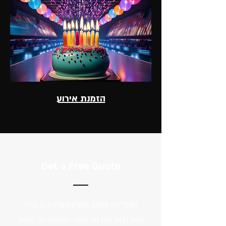
הזמנת אירוע
Get a Free Quote
This is a Paragraph. Click on "Edit
Text" or double click on the text box