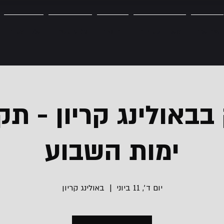
אירועים
מועדון לקוחות
דרושים
גיפט קארד
על המקום
באולינג קריון - תק
ימות השבוע
יום ד׳, 11 ביוני
  |  
באולינג קריון